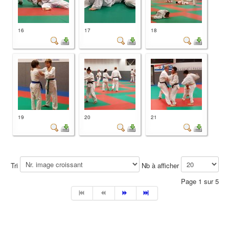
16
17
18
19
20
21
Tri
Nb à afficher
Page 1 sur 5